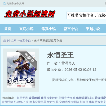
收藏4g小说网
首页
玄幻小说
修真小说
都市小说
穿越小说
t9b4小说网
>
修真小说
> 永恒圣王最新章节列表
永恒圣王
作 者：雪满弓刀
最后更新：2026-05-02 02:03:12
灵根残缺的少年，得神秘女子传授一部无
推荐阅读：
九层天界
绿茵峥嵘
我是杀毒软件
美漫之大冬兵
华娱宗师
斩杀
系统供应
堂
混元道纪
教练万岁
都市全能巨星
绝对交易
全职武神
位面复制大师
华娱特效大亨