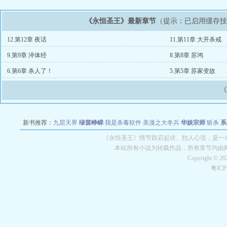
《永恒圣王》最新章节
（提示：已启用缓存
12.第12章 夜话
11.第11章 大开杀戒
9.第9章 淬体经
8.第8章 苏鸿
6.第6章 杀人了！
5.第5章 苏家变故
新书推荐：
九层天界
绿茵峥嵘
我是杀毒软件
美漫之大冬兵
华娱宗师
斩杀
系
空城
战争天堂
混元道纪
教练万岁
都市全能巨星
绝对交易
全职武神
位面复制
《永恒圣王》情节跌宕起伏、扣人心弦，是一本
本站所有小说为转载作品，所有章节均由
Copyright © 2
粤IC