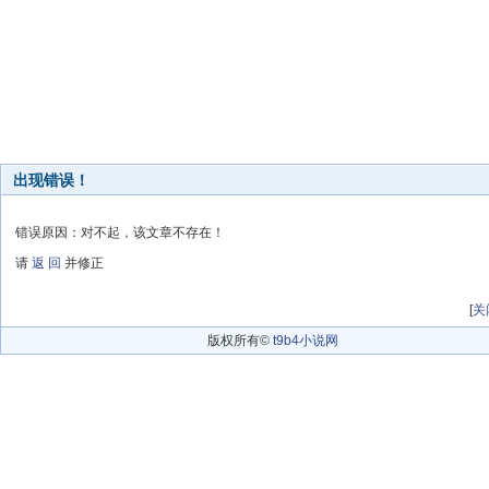
出现错误！
错误原因：对不起，该文章不存在！
请
返 回
并修正
[
关
版权所有©
t9b4小说网