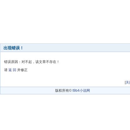
出现错误！
错误原因：对不起，该文章不存在！
请
返 回
并修正
[
关
版权所有©
t9b4小说网