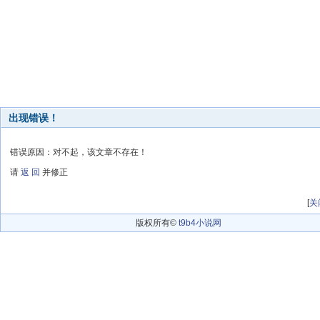
出现错误！
错误原因：对不起，该文章不存在！
请
返 回
并修正
[
关
版权所有©
t9b4小说网