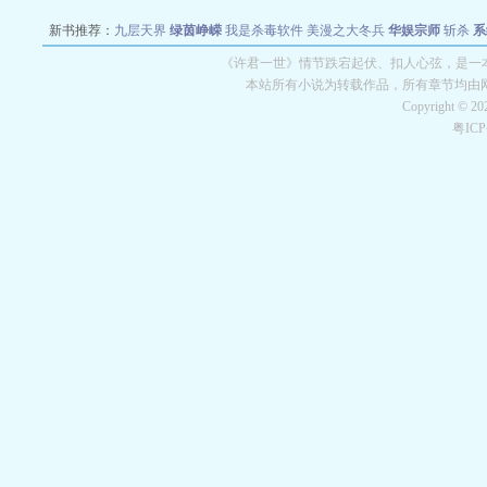
新书推荐：
九层天界
绿茵峥嵘
我是杀毒软件
美漫之大冬兵
华娱宗师
斩杀
系
空城
战争天堂
混元道纪
教练万岁
都市全能巨星
绝对交易
全职武神
位面复制
《许君一世》情节跌宕起伏、扣人心弦，是一本
本站所有小说为转载作品，所有章节均由
Copyright © 2
粤IC