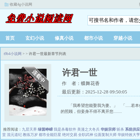
收藏4g小说网
首页
玄幻小说
修真小说
都市小说
穿越小说
t9b4小说网
>
> 许君一世最新章节列表
许君一世
作 者：蝶舞花香
最后更新：2025-12-28 09:50:05
「我希望您能娶我为妻。」 「......若
的照顾，但妾身不得不离开您.........
推荐阅读：
九层天界
绿茵峥嵘
我是杀毒软件
美漫之大冬兵
华娱宗师
斩杀
系统供应
堂
混元道纪
教练万岁
都市全能巨星
绝对交易
全职武神
位面复制大师
华娱特效大亨