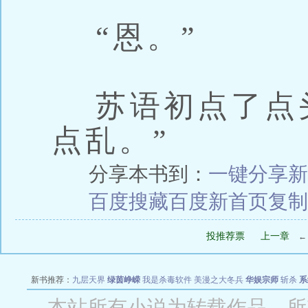
“恩。”
苏语初点了点头
点乱。”
分享本书到：
一键分享
新
百度搜藏
百度新首页
复制
投推荐票
上一章
新书推荐：
九层天界
绿茵峥嵘
我是杀毒软件
美漫之大冬兵
华娱宗师
斩杀
系
空城
战争天堂
混元道纪
教练万岁
都市全能巨星
绝对交易
全职武神
位面复制
本站所有小说为转载作品，所