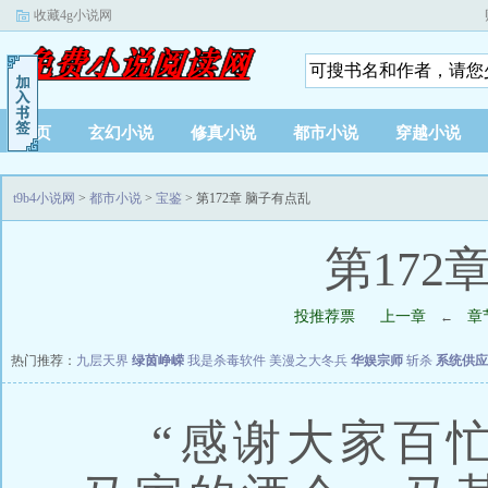
收藏4g小说网
首页
玄幻小说
修真小说
都市小说
穿越小说
t9b4小说网
>
都市小说
>
宝鉴
> 第172章 脑子有点乱
第172
投推荐票
上一章
章
←
热门推荐：
九层天界
绿茵峥嵘
我是杀毒软件
美漫之大冬兵
华娱宗师
斩杀
系统供应
“感谢大家百忙