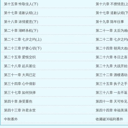
第十五章 怜取佳人(下)
第十六章 不擅情意(上
第十七章 道歉认错(上)
第十七章 道歉认错(下
第十八章 浓情蜜意(下)
第十九章 陈年往事
第二十章 湖畔杀机(下)
第二十一章 太后为难(
第二十二章 七夕之约(上)
第二十二章 七夕之约(
第二十三章 护妻心切(下)
第二十四章 朝局大改(
第二十五章 爱恨交织
第二十六章 冬日之喜
第二十八章 起兵篡位
第二十九章 大战开始
第三十一章 大局已定
第三十二章 酒楼遇劫
第三十四章 心中倩影
第三十五章 执子之手
第三十七章 如何抉择
第三十八章 一去不返
第四十章 身受重伤
第四十一章 天可怜见
第四十三章 许君永世
第四十四章 幸福美满
中秋番外
收藏破30福利番外