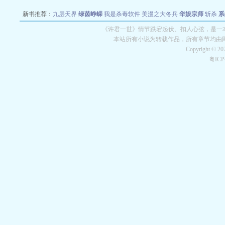
新书推荐：
九层天界
绿茵峥嵘
我是杀毒软件
美漫之大冬兵
华娱宗师
斩杀
系
空城
战争天堂
混元道纪
教练万岁
都市全能巨星
绝对交易
全职武神
位面复制
《许君一世》情节跌宕起伏、扣人心弦，是一本
本站所有小说为转载作品，所有章节均由
Copyright © 2
粤IC