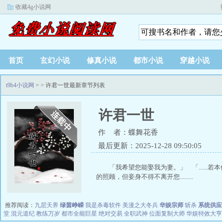
收藏4g小说网
首页
玄幻小说
修真小说
都市小说
穿越小说
t9b4小说网
>
> 许君一世最新章节列表
许君一世
作 者：蝶舞花香
最后更新：2025-12-28 09:50:05
「我希望您能娶我为妻。」 「......若
的照顾，但妾身不得不离开您.........
推荐阅读：
九层天界
绿茵峥嵘
我是杀毒软件
美漫之大冬兵
华娱宗师
斩杀
系统供应
堂
混元道纪
教练万岁
都市全能巨星
绝对交易
全职武神
位面复制大师
华娱特效大亨