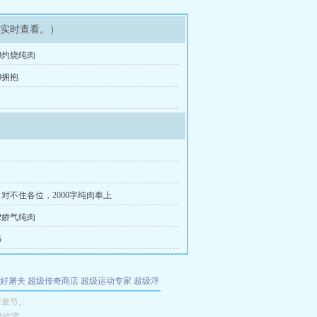
可实时查看。）
3灼烧纯肉
0拥抱
9 对不住各位，2000字纯肉奉上
2娇气纯肉
5
好屠夫
超级传奇商店
超级运动专家
超级浮
的特工
我夺舍了魔皇
都市极品医仙
九天
酋
新章节。
者欣赏。