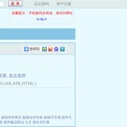
忘记密码
用户注册
温馨提示：手机版同步阅读，请访问网址
m.4g.re
荐票
,
直达底部
D,JAR,APK,HTML )
夫
超级传奇商店
超级运动专家
超级浮空城
战争天
皇
都市极品医仙
九天
酋长别打脸