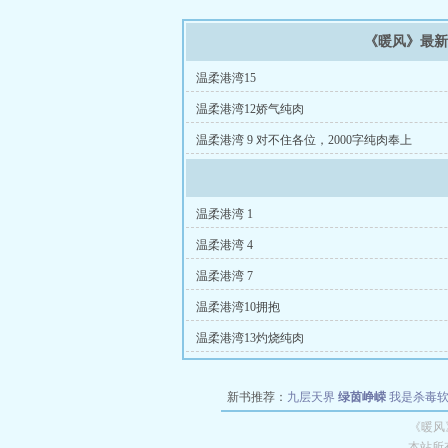
《暖风》最
温柔港湾15
温柔港湾12娇气纯肉
温柔港湾 9 对不住各位，2000字纯肉奉上
温柔港湾 1
温柔港湾 4
温柔港湾 7
温柔港湾10拥抱
温柔港湾13灼烧纯肉
新书推荐：
九层天界
绿茵峥嵘
我是杀毒
空城
战争天堂
混元道纪
教练万岁
都市全
《暖风
本站所