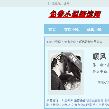
收藏4g小说网
首页
玄幻小说
修真小说
t9b4小说网
>
都市小说
> 暖风最新章节列表
暖风
作 者：
最后更新：20
练笔小短
推荐阅读：
九层天界
绿茵峥嵘
我是杀毒软件
美
堂
混元道纪
教练万岁
都市全能巨星
绝对交易
全