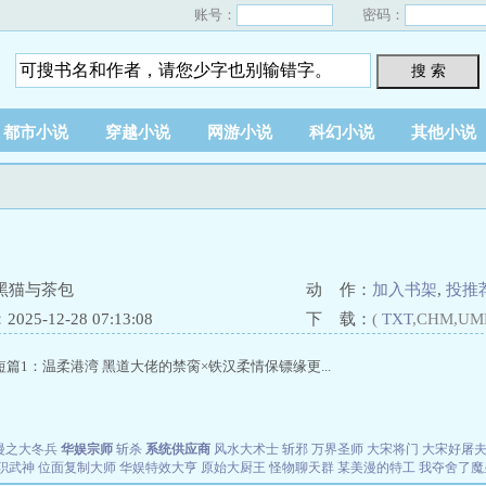
账号：
密码：
搜 索
都市小说
穿越小说
网游小说
科幻小说
其他小说
黑猫与茶包
动 作：
加入书架
,
投推
25-12-28 07:13:08
下 载：
(
TXT
,CHM,UM
篇1：温柔港湾 黑道大佬的禁脔×铁汉柔情保镖缘更...
漫之大冬兵
华娱宗师
斩杀
系统供应商
风水大术士
斩邪
万界圣师
大宋将门
大宋好屠
职武神
位面复制大师
华娱特效大亨
原始大厨王
怪物聊天群
某美漫的特工
我夺舍了魔