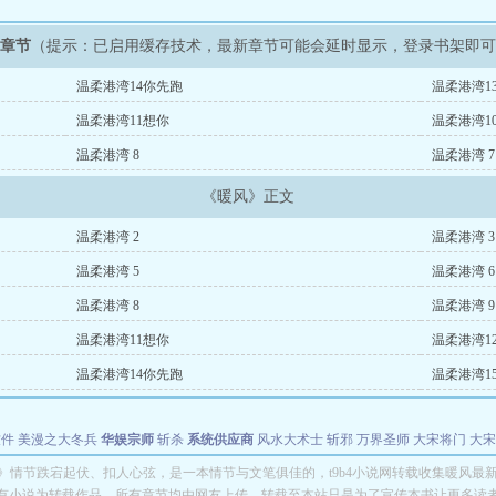
新章节
（提示：已启用缓存技术，最新章节可能会延时显示，登录书架即
温柔港湾14你先跑
温柔港湾1
温柔港湾11想你
温柔港湾1
温柔港湾 8
温柔港湾 7
《暖风》正文
温柔港湾 2
温柔港湾 3
温柔港湾 5
温柔港湾 6
温柔港湾 8
温柔港湾 
温柔港湾11想你
温柔港湾1
温柔港湾14你先跑
温柔港湾1
软件
美漫之大冬兵
华娱宗师
斩杀
系统供应商
风水大术士
斩邪
万界圣师
大宋将门
大宋
能巨星
绝对交易
全职武神
位面复制大师
华娱特效大亨
原始大厨王
怪物聊天群
某美漫
》情节跌宕起伏、扣人心弦，是一本情节与文笔俱佳的，t9b4小说网转载收集暖风最
有小说为转载作品，所有章节均由网友上传，转载至本站只是为了宣传本书让更多读
长别打脸