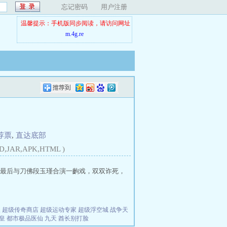
忘记密码
用户注册
温馨提示：手机版同步阅读，请访问网址
m.4g.re
荐票
,
直达底部
D,JAR,APK,HTML )
最后与刀佛段玉瑾合演一齣戏，双双诈死，
夫
超级传奇商店
超级运动专家
超级浮空城
战争天
皇
都市极品医仙
九天
酋长别打脸