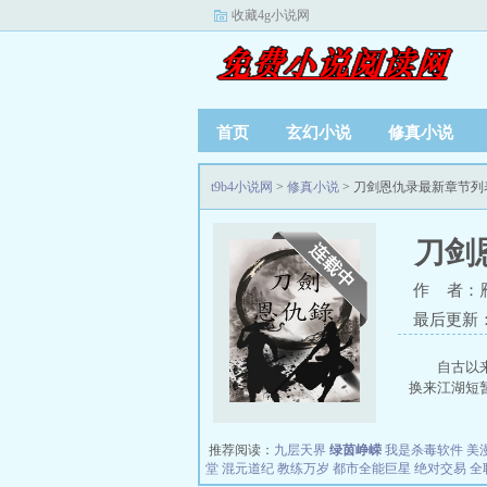
收藏4g小说网
首页
玄幻小说
修真小说
t9b4小说网
>
修真小说
> 刀剑恩仇录最新章节列
刀剑
作 者：
最后更新：20
自古以
换来江湖短暂
推荐阅读：
九层天界
绿茵峥嵘
我是杀毒软件
美
堂
混元道纪
教练万岁
都市全能巨星
绝对交易
全