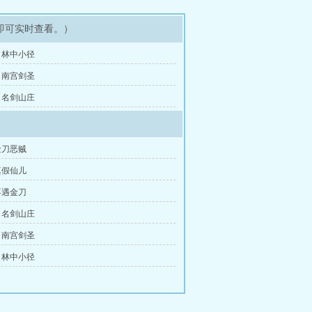
即可实时查看。）
：林中小径
：南宫剑圣
：名剑山庄
金刀恶贼
真假仙儿
再遇金刀
：名剑山庄
：南宫剑圣
：林中小径