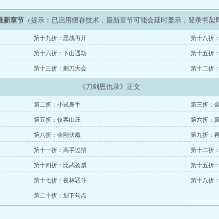
最新章节
（提示：已启用缓存技术，最新章节可能会延时显示，登录书架
第十九折：恶战再开
第十八折
第十六折：下山遇劫
第十五折
第十三折：剿刀大会
第十二折
《刀剑恩仇录》正文
第二折：小试身手
第三折：
第五折：侠客山庄
第六折：
第八折：金刚伏魔
第九折：
第十一折：高手过招
第十二折
第十四折：比武扬威
第十五折
第十七折：夜林恶斗
第十八折
第二十折：划下句点