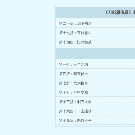
《刀剑恩仇录》
第二十折：划下句点
第十七折：夜林恶斗
第十四折：比武扬威
第一折：三年之约
第四折：暗夜伏击
第七折：代为接令
第十折：池中交易
第十三折：剿刀大会
第十六折：下山遇劫
第十九折：恶战再开