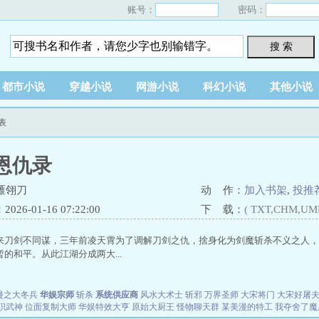
账号：
密码：
搜 索
都市小说
穿越小说
网游小说
科幻小说
其他小说
表
恩仇录
雁翎刀
动 作：
加入书架
,
投推
26-01-16 07:22:00
下 载：
(
TXT
,CHM,UM
来刀剑不同谋，三年前凌天霄为了调解刀剑之仇，捨身化为剑魔斩杀不义之人，
的和平。从此江湖分成两大...
漫之大冬兵
华娱宗师
斩杀
系统供应商
风水大术士
斩邪
万界圣师
大宋将门
大宋好屠
职武神
位面复制大师
华娱特效大亨
原始大厨王
怪物聊天群
某美漫的特工
我夺舍了魔