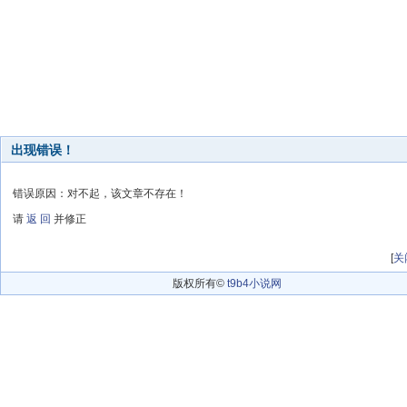
出现错误！
错误原因：对不起，该文章不存在！
请
返 回
并修正
[
关
版权所有©
t9b4小说网