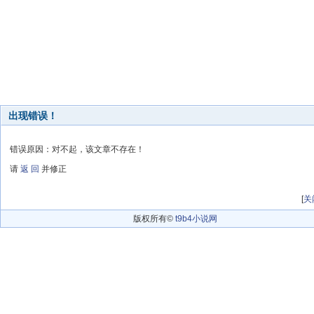
出现错误！
错误原因：对不起，该文章不存在！
请
返 回
并修正
[
关
版权所有©
t9b4小说网