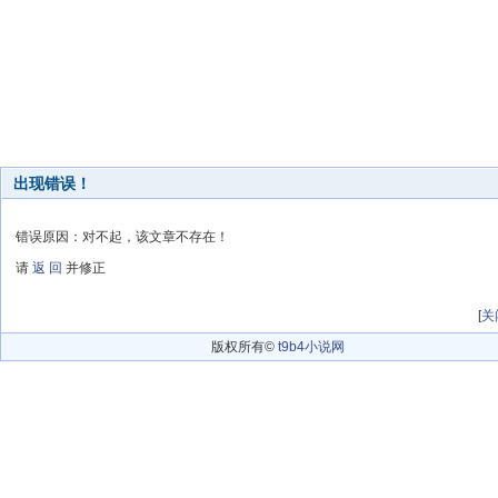
出现错误！
错误原因：对不起，该文章不存在！
请
返 回
并修正
[
关
版权所有©
t9b4小说网