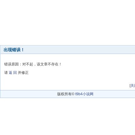
出现错误！
错误原因：对不起，该文章不存在！
请
返 回
并修正
[
关
版权所有©
t9b4小说网